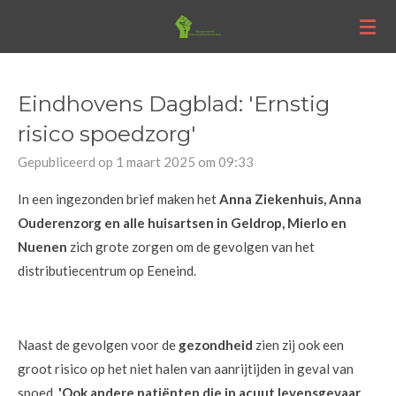
Ga
direct
naar
de
Eindhovens Dagblad: 'Ernstig
hoofdinhoud
risico spoedzorg'
Gepubliceerd op 1 maart 2025 om 09:33
In een ingezonden brief maken het
Anna Ziekenhuis, Anna
Ouderenzorg en alle huisartsen in Geldrop, Mierlo en
Nuenen
zich grote zorgen om de gevolgen van het
distributiecentrum op Eeneind.
Naast de gevolgen voor de
gezondheid
zien zij ook een
groot risico op het niet halen van aanrijtijden in geval van
spoed.
'Ook andere patiënten die in acuut levensgevaar